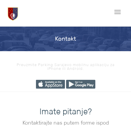
Toggle
naviga
Kontakt
Preuzmite Parking Sarajevo mobilnu aplikaciju za
iPhone ili Android.
Imate pitanje?
Kontaktirajte nas putem forme ispod